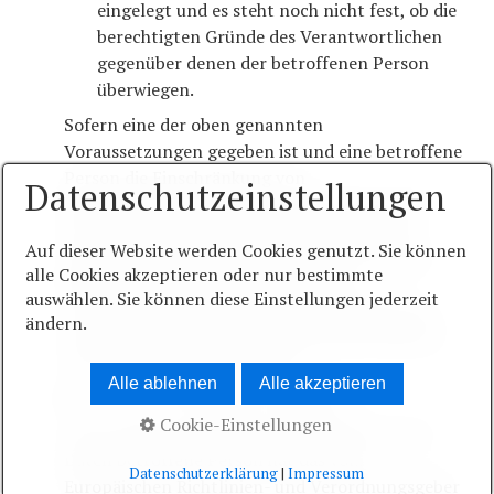
eingelegt und es steht noch nicht fest, ob die
berechtigten Gründe des Verantwortlichen
gegenüber denen der betroffenen Person
überwiegen.
Sofern eine der oben genannten
Voraussetzungen gegeben ist und eine betroffene
Person die Einschränkung von
Datenschutzeinstellungen
personenbezogenen Daten, die bei der Ostsee-
Pyrotechnik UG gespeichert sind, verlangen
Auf dieser Website werden Cookies genutzt. Sie können
möchte, kann sie sich hierzu jederzeit an einen
alle Cookies akzeptieren oder nur bestimmte
Mitarbeiter des für die Verarbeitung
auswählen. Sie können diese Einstellungen jederzeit
Verantwortlichen wenden. Der Mitarbeiter der
ändern.
Ostsee-Pyrotechnik UG wird die Einschränkung
der Verarbeitung veranlassen.
Alle ablehnen
Alle akzeptieren
f) Recht auf Datenübertragbarkeit
Cookie-Einstellungen
Jede von der Verarbeitung personenbezogener
Daten betroffene Person hat das vom
Datenschutzerklärung
|
Impressum
Europäischen Richtlinien- und Verordnungsgeber